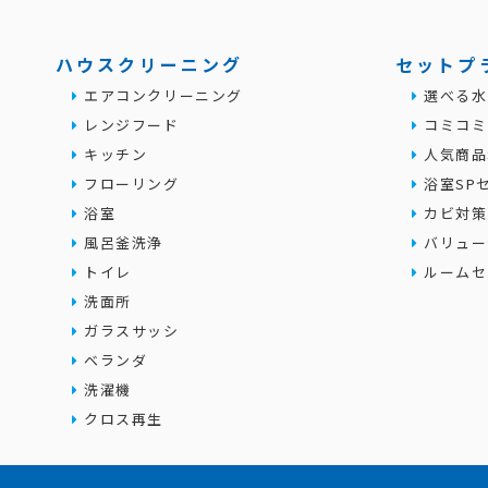
ハウスクリーニング
セットプ
エアコンクリーニング
選べる水
レンジフード
コミコミ
キッチン
人気商品
フローリング
浴室SP
浴室
カビ対策
風呂釜洗浄
バリュー
トイレ
ルームセ
洗面所
ガラスサッシ
ベランダ
洗濯機
クロス再生