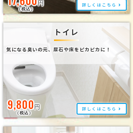
17,600
円
詳しくはこちら
（税込）
トイレ
気になる臭いの元、尿石や床をピカピカに！
9,800
円
詳しくはこちら
（税込）