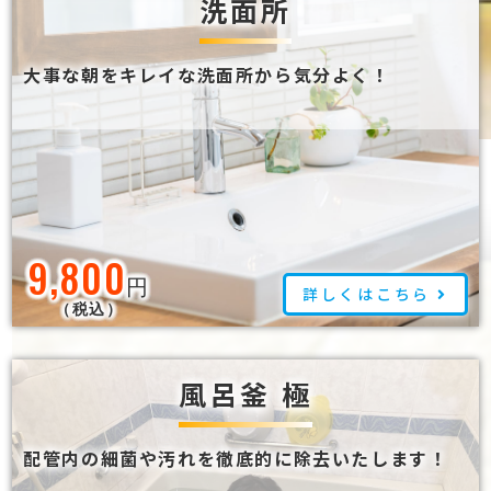
洗面所
大事な朝をキレイな洗面所から気分よく！
9,800
円
詳しくはこちら
（税込）
風呂釜 極
配管内の細菌や汚れを徹底的に除去いたします！